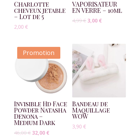
Charlotte
VAPORISATEUR
cheveux jetable
EN VERRE – 10ml
– Lot de 5
4,99
€
3,00
€
2,00
€
Promotion
Invisible Hd Face
Bandeau de
Powder Natasha
Maquillage
Denona –
WOW
Medium Dark
3,90
€
46,00
€
32,00
€