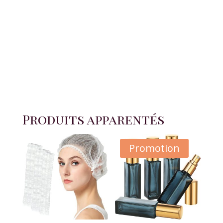
CILS
-
BLEU
Produits apparentés
Promotion